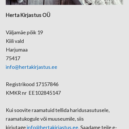
Herta Kirjastus OÜ
Väljamäe põik 19
Kiili vald
Harjumaa
75417
info@hertakirjastus.ee
Registrikood 17157846
KMKR nr EE102845147
Kui soovite raamatuid tellida haridusasutusele,
raamatukogule või muuseumile, siis
kirjutage
info@hertakirjastus.ee.
Saadame teile e-